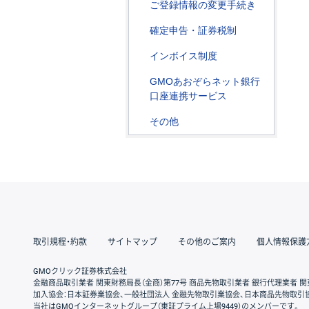
ご登録情報の変更手続き
確定申告・証券税制
インボイス制度
GMOあおぞらネット銀行
口座連携サービス
その他
取引規程・約款
サイトマップ
その他のご案内
個人情報保護
GMOクリック証券株式会社
金融商品取引業者 関東財務局長（金商）第77号 商品先物取引業者 銀行代理業者 関
加入協会：日本証券業協会、一般社団法人 金融先物取引業協会、日本商品先物取引
当社はGMOインターネットグループ（東証プライム上場9449）のメンバーです。