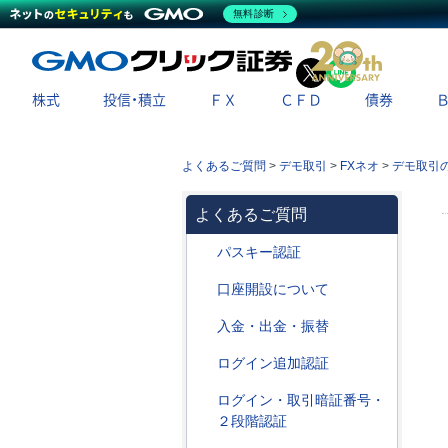
無料診断
X
LINE
株式
投信・積立
ＦＸ
ＣＦＤ
債券
よくあるご質問
>
デモ取引
>
FXネオ
>
デモ取引
よくあるご質問
パスキー認証
口座開設について
入金・出金・振替
ログイン追加認証
ログイン・取引暗証番号・
２段階認証