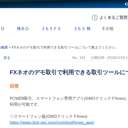
GMOクリック証券
よくある
ご質問
ＢＯ
株ＢＯ
３６５ＦＸ
３６５
株
その他
の概要
>
FXネオのデモ取引で利用できる取引ツールについて教えてください。
戻る
No : 191
公開日時 : 2019/12/18 1
FXネオのデモ取引で利用できる取引ツールに
回答
PCWEB取引、スマートフォン専用アプリ(GMOクリック FXneo
利用が可能です。
◇スマートフォン版(GMOクリック FXneo)
https://www.click-sec.com/corp/tool/fxneo_app/