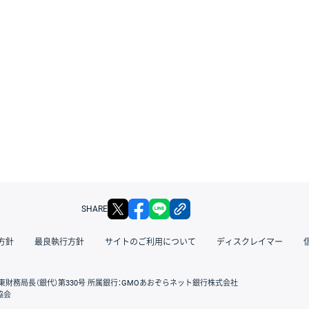
X
facebook
LINE
リンクをコピー
SHARE
方針
最良執行方針
サイトのご利用について
ディスクレイマー
東財務局長（銀代）第330号 所属銀行：GMOあおぞらネット銀行株式会社
協会