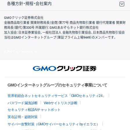
各種方針・規程・会社案内
取引規程・約款
サイトマップ
その他のご案内
個人情報保護方針
最良執行方針
サイトのご利用について
ディスクレイマー
信託保全
リスク説明
会社案内
GMOクリック証券株式会社
金融商品取引業者 関東財務局長（金商）第77号 商品先物取引業者 銀行代理業者 関東財
務局長（銀代）第330号 所属銀行：GMOあおぞらネット銀行株式会社
加入協会：日本証券業協会、一般社団法人 金融先物取引業協会、日本商品先物取引協会
当社はGMOインターネットグループ（東証プライム上場9449）のメンバーです。
© GMO CLICK Securities, Inc.
GMOインターネットグループのセキュリティ事業について
世界初総合ネットセキュリティサービス「GMOセキュリティ24」
パスワード漏洩診断
Webサイトリスク診断
セキュリティ相談AIチャットボット
実在証明・盗聴対策
サイバー攻撃対策（GMOサイバーセキュリティ byイエラエ）