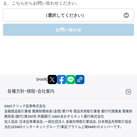
え、こちらからお問い合わせください。
（選択してください）
お問い合わせ
X
facebook
LINE
リンクをコピー
SHARE
各種方針・規程・会社案内
取引規程・約款
サイトマップ
その他のご案内
個人情報保護方針
最良執行方針
サイトのご利用について
ディスクレイマー
信託保全
リスク説明
会社案内
GMOクリック証券株式会社
金融商品取引業者 関東財務局長（金商）第77号 商品先物取引業者 銀行代理業者 関東財
務局長（銀代）第330号 所属銀行：GMOあおぞらネット銀行株式会社
加入協会：日本証券業協会、一般社団法人 金融先物取引業協会、日本商品先物取引協会
当社はGMOインターネットグループ（東証プライム上場9449）のメンバーです。