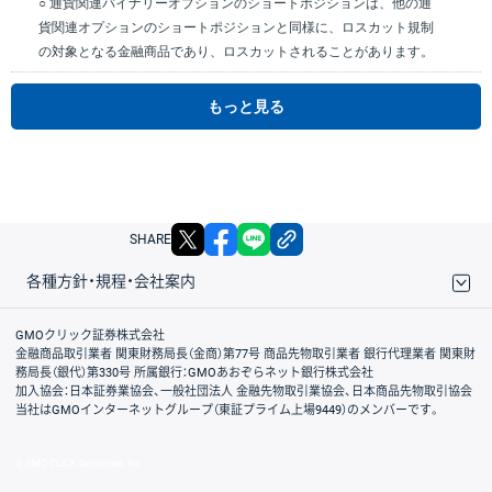
○ 通貨関連バイナリーオプションのショートポジションは、他の通
貨関連オプションのショートポジションと同様に、ロスカット規制
の対象となる金融商品であり、ロスカットされることがあります。
もっと見る
X
facebook
LINE
リンクをコピー
SHARE
各種方針・規程・会社案内
取引規程・約款
サイトマップ
その他のご案内
個人情報保護方針
最良執行方針
サイトのご利用について
ディスクレイマー
信託保全
リスク説明
会社案内
GMOクリック証券株式会社
金融商品取引業者 関東財務局長（金商）第77号 商品先物取引業者 銀行代理業者 関東財
務局長（銀代）第330号 所属銀行：GMOあおぞらネット銀行株式会社
加入協会：日本証券業協会、一般社団法人 金融先物取引業協会、日本商品先物取引協会
当社はGMOインターネットグループ（東証プライム上場9449）のメンバーです。
© GMO CLICK Securities, Inc.