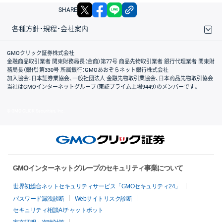
X
facebook
LINE
リンクをコピー
SHARE
各種方針・規程・会社案内
取引規程・約款
サイトマップ
その他のご案内
個人情報保護方針
最良執行方針
サイトのご利用について
ディスクレイマー
信託保全
リスク説明
会社案内
GMOクリック証券株式会社
金融商品取引業者 関東財務局長（金商）第77号 商品先物取引業者 銀行代理業者 関東財
務局長（銀代）第330号 所属銀行：GMOあおぞらネット銀行株式会社
加入協会：日本証券業協会、一般社団法人 金融先物取引業協会、日本商品先物取引協会
当社はGMOインターネットグループ（東証プライム上場9449）のメンバーです。
© GMO CLICK Securities, Inc.
GMOインターネットグループのセキュリティ事業について
世界初総合ネットセキュリティサービス「GMOセキュリティ24」
パスワード漏洩診断
Webサイトリスク診断
セキュリティ相談AIチャットボット