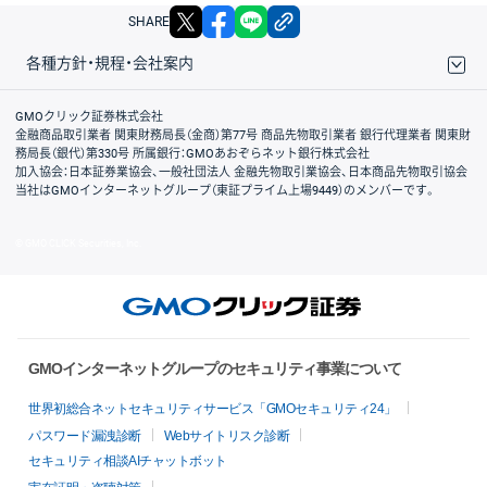
X
facebook
LINE
リンクをコピー
SHARE
各種方針・規程・会社案内
取引規程・約款
サイトマップ
その他のご案内
個人情報保護方針
最良執行方針
サイトのご利用について
ディスクレイマー
信託保全
リスク説明
会社案内
GMOクリック証券株式会社
金融商品取引業者 関東財務局長（金商）第77号 商品先物取引業者 銀行代理業者 関東財
務局長（銀代）第330号 所属銀行：GMOあおぞらネット銀行株式会社
加入協会：日本証券業協会、一般社団法人 金融先物取引業協会、日本商品先物取引協会
当社はGMOインターネットグループ（東証プライム上場9449）のメンバーです。
© GMO CLICK Securities, Inc.
GMOインターネットグループのセキュリティ事業について
世界初総合ネットセキュリティサービス「GMOセキュリティ24」
パスワード漏洩診断
Webサイトリスク診断
セキュリティ相談AIチャットボット