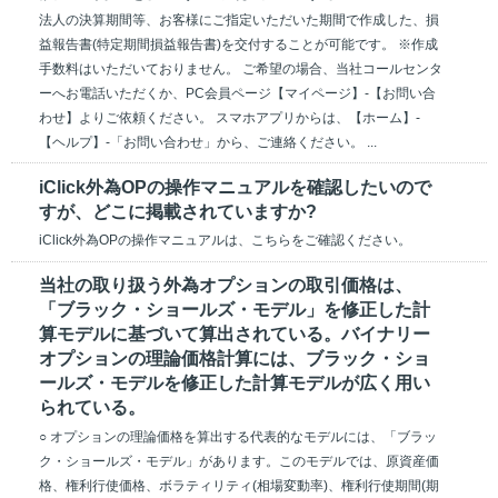
法人の決算期間等、お客様にご指定いただいた期間で作成した、損
益報告書(特定期間損益報告書)を交付することが可能です。 ※作成
手数料はいただいておりません。 ご希望の場合、当社コールセンタ
ーへお電話いただくか、PC会員ページ【マイページ】-【お問い合
わせ】よりご依頼ください。 スマホアプリからは、【ホーム】-
【ヘルプ】-「お問い合わせ」から、ご連絡ください。 ...
iClick外為OPの操作マニュアルを確認したいので
すが、どこに掲載されていますか?
iClick外為OPの操作マニュアルは、こちらをご確認ください。
当社の取り扱う外為オプションの取引価格は、
「ブラック・ショールズ・モデル」を修正した計
算モデルに基づいて算出されている。バイナリー
オプションの理論価格計算には、ブラック・ショ
ールズ・モデルを修正した計算モデルが広く用い
られている。
○ オプションの理論価格を算出する代表的なモデルには、「ブラッ
ク・ショールズ・モデル」があります。このモデルでは、原資産価
格、権利行使価格、ボラティリティ(相場変動率)、権利行使期間(期