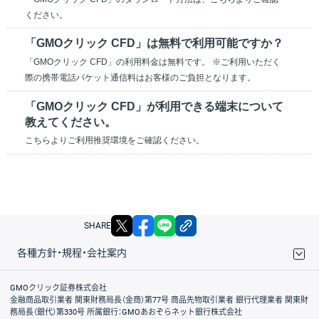
ください。
「GMOクリック CFD」は無料で利用可能ですか？
「GMOクリック CFD」の利用料金は無料です。 ※ご利用いただく
際の携帯電話パケット通信料はお客様のご負担となります。
「GMOクリック CFD」が利用できる端末について
教えてください。
こちらよりご利用推奨環境をご確認ください。
X
facebook
LINE
リンクをコピー
SHARE
各種方針・規程・会社案内
取引規程・約款
サイトマップ
その他のご案内
個人情報保護方針
最良執行方針
サイトのご利用について
ディスクレイマー
信託保全
リスク説明
会社案内
GMOクリック証券株式会社
金融商品取引業者 関東財務局長（金商）第77号 商品先物取引業者 銀行代理業者 関東財
務局長（銀代）第330号 所属銀行：GMOあおぞらネット銀行株式会社