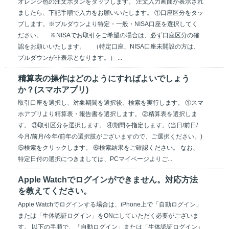
オレンジ色の注文ボタンをタップします。 注文入力画面が表示され
ましたら、下記手順で入力をお願いいたします。 ①口座区分をタッ
プします。※プルダウンより特定・一般・NISA口座を選択してく
ださい。 ※NISAでお取引をご希望の場合は、必ず口座区分の確
認をお願いいたします。 （特定口座、NISA口座未開設の方は、
プルダウンが非表示となります。） ...
精算表の操作はどのようにすればよいでしょう
か？(スマホアプリ)
取引口座を選択し、対象期間を選択後、検索を実行します。 ①スマ
ホアプリより精算表・報告書を選択します。 ②精算表を選択しま
す。 ③取引区分を選択します。 ④期間を指定します。(当日/前日/
今月/前月/今年/前年の選択肢がございますので、ご選択ください。)
⑤検索をクリックします。 ⑥検索結果をご確認ください。 なお、
特定日付の選択につきましては、PCマイページよりご...
Apple Watchでログインができません。対応方法
を教えてください。
Apple Watchでログインする場合は、iPhone上で「自動ログイン」
または「生体認証ログイン」をONにしていただく必要がございま
す。 以下の手順で、「自動ログイン」または「生体認証ログイン」