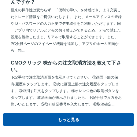
んですか？
従来の操作性は変わらず、「便利で早い」を体感でき、より充実し
たトレード情報をご提供いたします。 また、メールアドレスの登録
やID・パスワードの入力不要でデモ取引をご利用いただけます。同
一アプリ内でリアルとデモの切り替えができるため、デモで試した
設定を維持したまま、リアルで取引することができます。 また、
PC会員ページのマイページ機能を追加し、アプリのホーム画面か
ら、精...
GMOクリック 株からの注文取消方法を教えて下さ
い。
下記手順で注文取消画面を表示させてください。 ①画面下部の保
有/履歴をタップします。 ②次に画面上部の注文履歴をタップしま
す。 ③取消す注文をタップします。 ④オレンジ色の取消ボタンを
タップします。 取消画面が表示されましたら、下記手順で入力をお
願いいたします。 ⑤取引暗証番号を入力します。 ⑥取消確定...
もっと見る