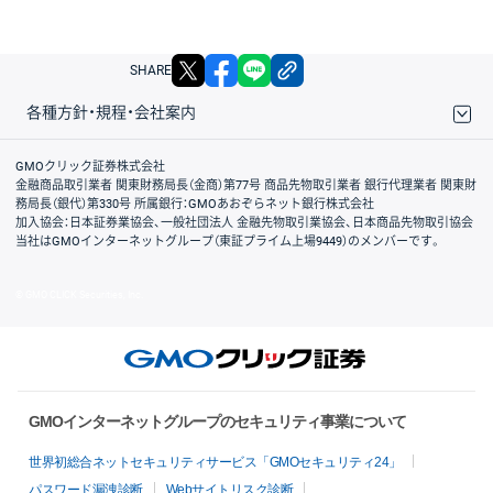
X
facebook
LINE
リンクをコピー
SHARE
各種方針・規程・会社案内
取引規程・約款
サイトマップ
その他のご案内
個人情報保護方針
最良執行方針
サイトのご利用について
ディスクレイマー
信託保全
リスク説明
会社案内
GMOクリック証券株式会社
金融商品取引業者 関東財務局長（金商）第77号 商品先物取引業者 銀行代理業者 関東財
務局長（銀代）第330号 所属銀行：GMOあおぞらネット銀行株式会社
加入協会：日本証券業協会、一般社団法人 金融先物取引業協会、日本商品先物取引協会
当社はGMOインターネットグループ（東証プライム上場9449）のメンバーです。
© GMO CLICK Securities, Inc.
GMOインターネットグループのセキュリティ事業について
世界初総合ネットセキュリティサービス「GMOセキュリティ24」
パスワード漏洩診断
Webサイトリスク診断