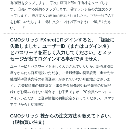
有/履歴をタップします。 ②次に画面上部の保有株をタップしま
す。 ③売却する銘柄をタップします。 ④オレンジ色の売注文をタ
ップします。 売注文入力画面が表示されましたら、下記手順で入力
をお願いいたします。 ⑤注文タイプは以下のようにご選択くださ
い。 「...
GMOクリック FXneoにログインすると、「認証に
失敗しました。ユーザーID（またはログイン名）
とパスワードを正しく入力してください」とメッ
セージが出てログインする事ができません。
ユーザーIDとパスワードを正しく入力されていないか、証券取引口
座をかんたん口座開設いただき、ご登録情報の初期設定（出金先金
融機関や勤務先等の初回登録）がされていない可能性がございま
す。 ご登録情報の初期設定（出金先金融機関や勤務先等の初回登
録）がお済みではない場合は、お手数ですが、PC会員ページにロ
グインいただき、ご登録情報の初期設定を行ってください。 スマホ
アプリからも初期設定...
GMOクリック 株からの注文方法を教えて下さい。
（現物買い注文）