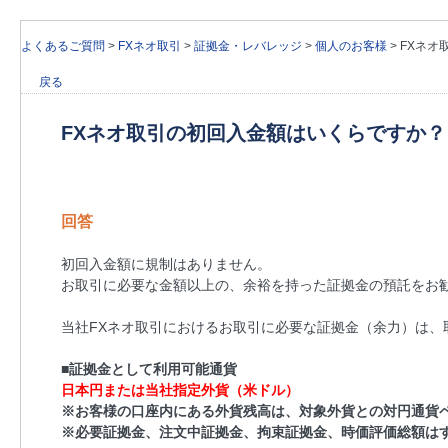
よくあるご質問
>
FXネオ取引
>
証拠金・レバレッジ
>
個人のお客様
>
FXネオ
戻る
FXネオ取引の初回入金額はいくらですか？
回答
初回入金額に規制はありません。
お取引に必要な金額以上の、余裕を持った証拠金の預託をお
当社FXネオ取引におけるお取引に必要な証拠金（余力）は、
■証拠金として利用可能通貨
日本円または当社指定外貨（米ドル）
※お客様の口座内にある外貨残高は、対象外貨との対円通貨
※必要証拠金、注文中証拠金、拘束証拠金、時価評価総額は