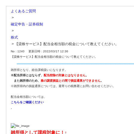
よくあるご質問
>
確定申告・証券税制
>
株式
>
【貸株サービス】配当金相当額の税金について教えてください。
No : 1240
更新日時 : 2022/03/17 12:36
【貸株サービス】配当金相当額の税金について教えてください。
雑所得となり、総合課税扱いになります。
※配当所得とはならず、
配当控除の対象とはなりません
。
また雑所得のため、
株の譲渡損益との間で損益通算ができません
。
※雑所得内の損益通算については、最寄りの税務署にお問い合わせください。
配当金相当額については、
こちらをご確認ください
。
雑所得として課税対象に！↑