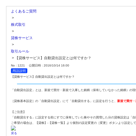
よくあるご質問
>
株式取引
>
貸株サービス
>
取引ルール
>
【貸株サービス】自動貸出設定とは何ですか？
No : 1221
公開日時 : 2016/10/14 16:00
用語説明
【貸株サービス】自動貸出設定とは何ですか？
「自動貸出設定」とは、新規で買付・新規で入庫した銘柄（保有していなかった銘柄）の現
［貸株基本設定］の「自動貸出設定」にて「自動貸出する」に設定を行うと、
新規で買付・
【ご注意】
「自動貸出する」に設定する前にすでに保有していた株やその買増した分の貸株設定は「自
ご希望の場合は、【貸株】-【貸株一覧】より個別の設定変更の［変更］ボタンより設定し
戻る