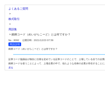
よくあるご質問
>
株式取引
>
用語集
>
銘柄コード（めいがらこーど）とは何ですか？
No : 8092
公開日時 : 2021/12/23 07:56
用語説明
銘柄コード（めいがらこーど）とは何ですか？
証券コード協議会が独自に仕様を定めている証券コードのことで、上場している全ての企業
銘柄コードを使うことによって、上場企業の中で、似たような名称の企業が存在することに
戻る