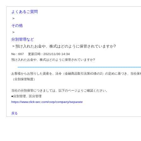
よくあるご質問
>
その他
>
分別管理など
>
預け入れたお金や、株式はどのように保管されていますか?
No : 667
更新日時 : 2021/11/30 14:34
預け入れたお金や、株式はどのように保管されていますか?
お客様からお預りした資産を、法令（金融商品取引法第43条の2）の定めに基づき、当社保
（分別保管制度）
当社の分別保管につきましては、以下のページよりご確認ください。
■分別管理、区分管理
https://www.click-sec.com/corp/company/separate
戻る