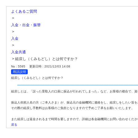
よくあるご質問
>
入金・出金・振替
>
入金
>
入金共通
>
組戻し（くみもどし）とは何ですか？
No : 5595
更新日時 : 2021/12/03 14:08
用語説明
組戻し（くみもどし）とは何ですか？
組戻しとは、「誤った受取人の口座に振込が行われてしまった」など、お客様の都合で、資
振込人依頼人名の方（ご本人さま）が、振込元の金融機関に連絡をし、組戻しをしたい旨を
その際の組戻し手数料はお客様のご負担となりますので予めご了承をお願いいたします。
また組戻しは返金されるまで時間を要しますので、詳細は各金融機関にお問い合わせくださ
戻る