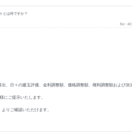
トとは何ですか？
No : 4
の算出、日々の建玉評価、金利調整額、価格調整額、権利調整額および決
客様にご提示いたします。
】よりご確認いただけます。