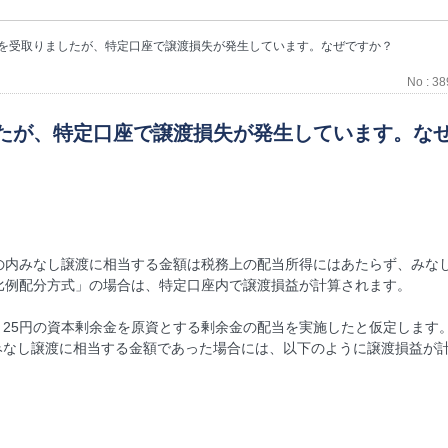
を受取りましたが、特定口座で譲渡損失が発生しています。なぜですか？
No : 3
たが、特定口座で譲渡損失が発生しています。な
の内みなし譲渡に相当する金額は税務上の配当所得にはあたらず、みな
比例配分方式」の場合は、特定口座内で譲渡損益が計算されます。
当たり25円の資本剰余金を原資とする剰余金の配当を実施したと仮定します
円がみなし譲渡に相当する金額であった場合には、以下のように譲渡損益が