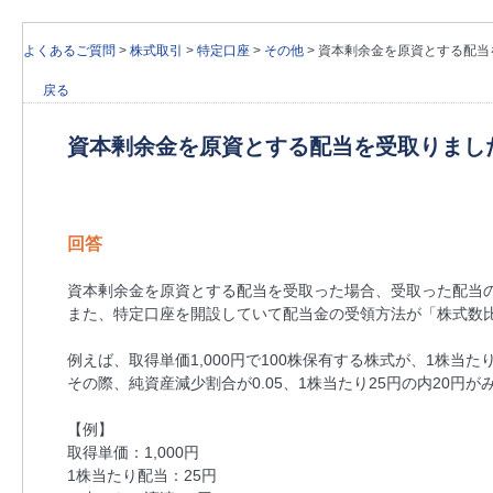
よくあるご質問
>
株式取引
>
特定口座
>
その他
>
資本剰余金を原資とする配当
戻る
資本剰余金を原資とする配当を受取りまし
回答
資本剰余金を原資とする配当を受取った場合、受取った配当
また、特定口座を開設していて配当金の受領方法が「株式数
例えば、取得単価1,000円で100株保有する株式が、1株
その際、純資産減少割合が0.05、1株当たり25円の内20
【例】
取得単価：1,000円
1株当たり配当：25円