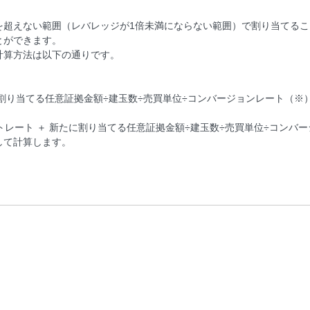
を超えない範囲（レバレッジが1倍未満にならない範囲）で割り当てるこ
とができます。
計算方法は以下の通りです。
たに割り当てる任意証拠金額÷建玉数÷売買単位÷コンバージョンレート（※
トレート ＋ 新たに割り当てる任意証拠金額÷建玉数÷売買単位÷コンバ
して計算します。