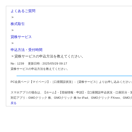
よくあるご質問
>
株式取引
>
貸株サービス
>
申込方法・受付時間
>
貸株サービスの申込方法を教えてください。
No : 1239
更新日時 : 2025/05/29 09:17
貸株サービスの申込方法を教えてください。
PC会員ページ【マイページ】-［口座開設状況］-［貸株サービス］よりお申し込みください
スマホアプリの場合は、【ホーム】-【登録情報・申請】-【口座開設申込状況・口座区分・
対応アプリ：GMOクリック 株、GMOクリック 株 for iPad、GMOクリック FXneo、GMO
戻る