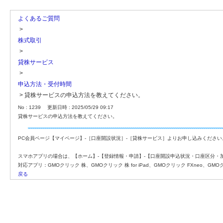
よくあるご質問
>
株式取引
>
貸株サービス
>
申込方法・受付時間
>
貸株サービスの申込方法を教えてください。
No : 1239
更新日時 : 2025/05/29 09:17
貸株サービスの申込方法を教えてください。
PC会員ページ【マイページ】-［口座開設状況］-［貸株サービス］よりお申し込みください
スマホアプリの場合は、【ホーム】-【登録情報・申請】-【口座開設申込状況・口座区分・
対応アプリ：GMOクリック 株、GMOクリック 株 for iPad、GMOクリック FXneo、GMO
戻る