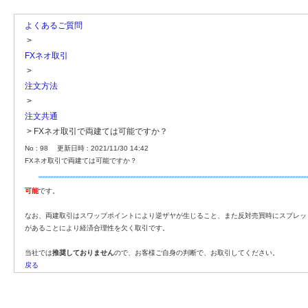
よくあるご質問
>
FXネオ取引
>
注文方法
>
注文共通
>
FXネオ取引で両建ては可能ですか？
No : 98
更新日時 : 2021/11/30 14:42
FXネオ取引で両建ては可能ですか？
可能
です。
なお、両建取引はスワップポイントにより逆ザヤが生じること、また反対売買時にスプレッ
があることにより経済合理性を欠く取引です。
当社では
推奨しておりません
ので、お客様ご自身の判断で、お取引してください。
戻る