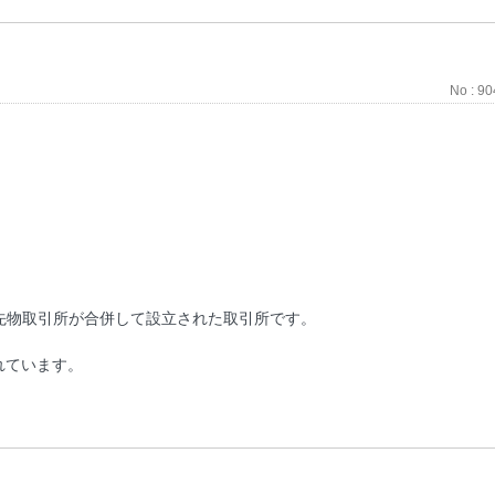
No : 9
先物取引所が合併して設立された取引所です。
れています。