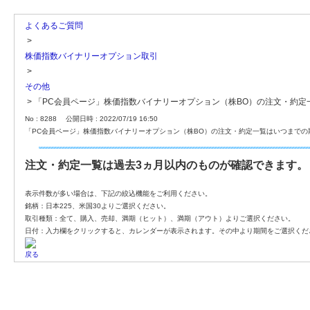
よくあるご質問
>
株価指数バイナリーオプション取引
>
その他
>
「PC会員ページ」株価指数バイナリーオプション（株BO）の注文・約
No : 8288
公開日時 : 2022/07/19 16:50
「PC会員ページ」株価指数バイナリーオプション（株BO）の注文・約定一覧はいつまでの
注文・約定一覧は過去3ヵ月以内のものが確認できます。
表示件数が多い場合は、下記の絞込機能をご利用ください。
銘柄：日本225、米国30よりご選択ください。
取引種類：全て、購入、売却、満期（ヒット）、満期（アウト）よりご選択ください。
日付：入力欄をクリックすると、カレンダーが表示されます。その中より期間をご選択くだ
戻る