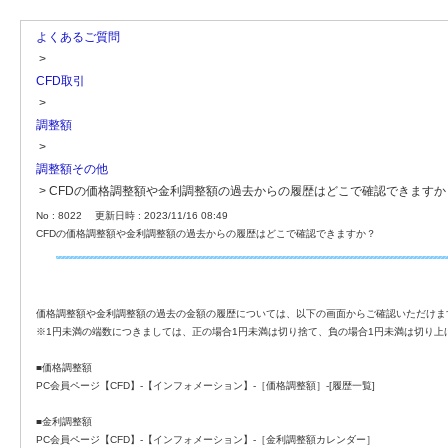
よくあるご質問
>
CFD取引
>
調整額
>
調整額その他
>
CFDの価格調整額や金利調整額の過去からの履歴はどこで確認できますか
No : 8022
更新日時 : 2023/11/16 08:49
CFDの価格調整額や金利調整額の過去からの履歴はどこで確認できますか？
価格調整額や金利調整額の過去の金額の履歴については、以下の画面からご確認いただけま
※1円未満の端数につきましては、正の場合1円未満は切り捨て、負の場合1円未満は切り上
■価格調整額
PC会員ページ【CFD】-【インフォメーション】-［価格調整額］-[履歴一覧]
■金利調整額
PC会員ページ【CFD】-【インフォメーション】-［金利調整額カレンダー］