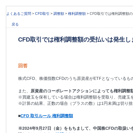
よくあるご質問
>
CFD取引
>
調整額
>
権利調整額
>
CFD取引では権利調整額
戻る
CFD取引では権利調整額の受払いは発生し
回答
株式CFD、株価指数CFDのうち原資産がETFとなっているも
また、
原資産のコーポレートアクションによっても権利調整
※買建玉を保有している場合は権利調整額を受取り、売建玉
※計算の結果、正数の場合（プラスの数）は1円未満は切り捨
■
CFD 取引ルール 権利調整額
※2024年9月27日（金）をもちまして、中国株CFDの取扱