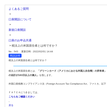
よくあるご質問
>
口座開設について
>
新規口座開設
>
口座のお申込共通
>
税法上の米国居住者とは何ですか？
No : 543
更新日時 : 2022/02/01 14:44
用語説明
税法上の米国居住者とは何ですか？
税法上の米国居住者とは、
「グリーンカード（アメリカにおける外国人永住権）の所有者」
の合計が183日以上の個人」
を指します。
外国口座税務コンプライアンス法（Foreign Account Tax Compliance Ac
ＦＡＴＣＡにつきましては、
こちらをご確認ください
。
戻る