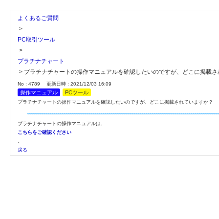
よくあるご質問
>
PC取引ツール
>
プラチナチャート
>
プラチナチャートの操作マニュアルを確認したいのですが、どこに掲載さ
No : 4789
更新日時 : 2021/12/03 16:09
操作マニュアル
PCツール
プラチナチャートの操作マニュアルを確認したいのですが、どこに掲載されていますか？
プラチナチャートの操作マニュアルは、
こちらをご確認ください
。
戻る