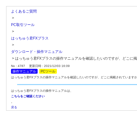
よくあるご質問
>
PC取引ツール
>
はっちゅう君FXプラス
>
ダウンロード・操作マニュアル
>
はっちゅう君FXプラスの操作マニュアルを確認したいのですが、どこに
No : 4787
更新日時 : 2021/12/03 16:09
操作マニュアル
PCツール
はっちゅう君FXプラスの操作マニュアルを確認したいのですが、どこに掲載されています
はっちゅう君FXプラスの操作マニュアルは、
こちらをご確認ください
。
戻る