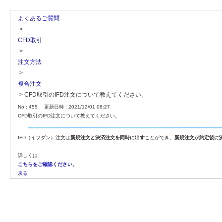
よくあるご質問
>
CFD取引
>
注文方法
>
複合注文
>
CFD取引のIFD注文について教えてください。
No : 455
更新日時 : 2021/12/01 08:27
CFD取引のIFD注文について教えてください。
IFD（イフダン）注文は
新規注文と決済注文を同時に出す
ことができ、
新規注文が約定後に
詳しくは、
こちらをご確認ください。
戻る