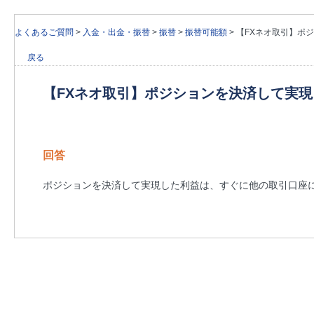
よくあるご質問
>
入金・出金・振替
>
振替
>
振替可能額
>
【FXネオ取引】ポ
戻る
【FXネオ取引】ポジションを決済して実
回答
ポジションを決済して実現した利益は、すぐに他の取引口座