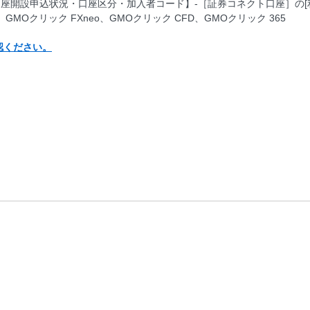
口座開設申込状況・口座区分・加入者コード】-［証券コネクト口座］の[
、GMOクリック FXneo、GMOクリック CFD、GMOクリック 365
認ください。