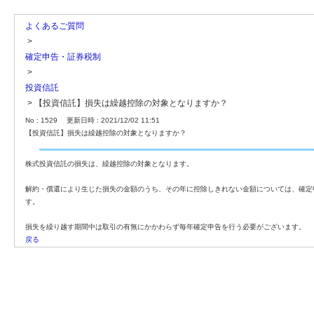
よくあるご質問
>
確定申告・証券税制
>
投資信託
>
【投資信託】損失は繰越控除の対象となりますか？
No : 1529
更新日時 : 2021/12/02 11:51
【投資信託】損失は繰越控除の対象となりますか？
株式投資信託の損失は、繰越控除の対象となります。
解約・償還により生じた損失の金額のうち、その年に控除しきれない金額については、確定
す。
損失を繰り越す期間中は取引の有無にかかわらず毎年確定申告を行う必要がございます。
戻る