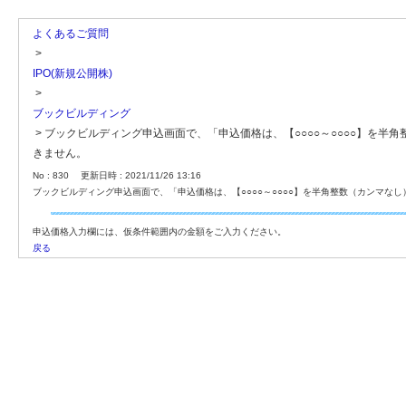
よくあるご質問
>
IPO(新規公開株)
>
ブックビルディング
>
ブックビルディング申込画面で、「申込価格は、【○○○○～○○○○】を
きません。
No : 830
更新日時 : 2021/11/26 13:16
ブックビルディング申込画面で、「申込価格は、【○○○○～○○○○】を半角整数（カンマ
申込価格入力欄には、仮条件範囲内の金額をご入力ください。
戻る