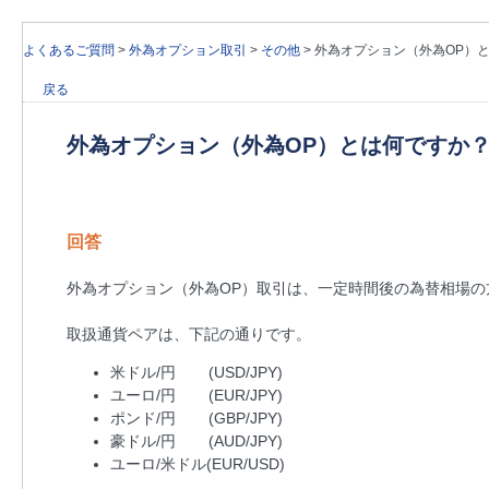
よくあるご質問
>
外為オプション取引
>
その他
>
外為オプション（外為OP）
戻る
外為オプション（外為OP）とは何ですか
回答
外為オプション（外為OP）取引は、一定時間後の為替相場の
取扱通貨ペアは、下記の通りです。
米ドル/円 (USD/JPY)
ユーロ/円 (EUR/JPY)
ポンド/円 (GBP/JPY)
豪ドル/円 (AUD/JPY)
ユーロ/米ドル(EUR/USD)