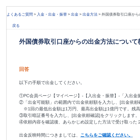
よくあるご質問
>
入金・出金・振替
>
出金
>
出金方法
>
外国債券取引口座から
戻る
外国債券取引口座からの出金方法について
回答
以下の手順で出金してください。
①PC会員ページ【マイページ】-【入出金・振替】-「入出金振
②「出金可能額」の範囲内で出金依頼額を入力し、[出金依頼
※1回の最低出金額は1万円、最高出金額は1億円です。残高
③取引暗証番号を入力し、[出金依頼確認]をクリックします。
④依頼内容を確認後、あらかじめ設定した方法で受け取った２
出金反映時間につきましては、
こちらをご確認ください。