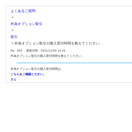
よくあるご質問
>
外為オプション取引
>
取引
>
外為オプション取引の購入受付時間を教えてください。
No : 642
更新日時 : 2021/11/30 14:24
外為オプション取引の購入受付時間を教えてください。
外為オプション取引の購入受付時間は、
こちらをご確認ください。
戻る