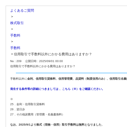
よくあるご質問
>
株式取引
>
手数料
>
手数料
>
信用取引で手数料以外にかかる費用はありますか？
No : 209
公開日時 : 2025/09/01 00:00
信用取引で手数料以外にかかる費用はありますか？
手数料以外に
金利、信用取引貸株料、信用管理費、品貸料（制度信用のみ）、信用取引名義
発生する条件等の詳細につきましては 、こちら（※）をご確認ください。
※
25．金利・信用取引貸株料
26．逆日歩
27．その他諸費用（管理費・名義書換料）
なお、2025/9/1より株式（現物・信用）取引手数料は無料となりました
。