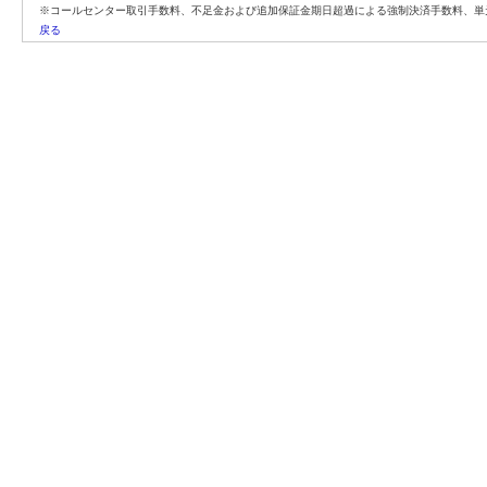
※コールセンター取引手数料、不足金および追加保証金期日超過による強制決済手数料、単
戻る