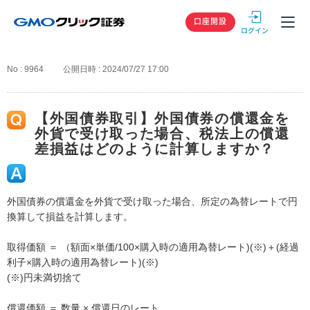
GMOクリック
口座開設
No : 9964
公開日時 : 2024/07/27 17:00
【外国債券取引】外国債券の償還金を
外貨で受け取った場合、税法上の償還
差損益はどのように計算しますか？
外国債券の償還金を外貨で受け取った場合、所定の為替レートで円
換算して損益を計算します。
取得価額 ＝ （額面×単価/100×購入時の適用為替レート)(※)＋(経過
利子×購入時の適用為替レート)(※)
(※)円未満切捨て
償還価額 ＝ 数量 × 償還日のレート