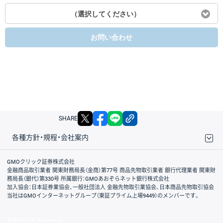
（選択してください）
お問い合わせ
X
facebook
LINE
リンクをコピー
SHARE
各種方針・規程・会社案内
取引規程・約款
サイトマップ
その他のご案内
個人情報保護方針
最良執行方針
サイトのご利用について
ディスクレイマー
信託保全
リスク説明
会社案内
GMOクリック証券株式会社
金融商品取引業者 関東財務局長（金商）第77号 商品先物取引業者 銀行代理業者 関東財
務局長（銀代）第330号 所属銀行：GMOあおぞらネット銀行株式会社
加入協会：日本証券業協会、一般社団法人 金融先物取引業協会、日本商品先物取引協会
当社はGMOインターネットグループ（東証プライム上場9449）のメンバーです。
© GMO CLICK Securities, Inc.