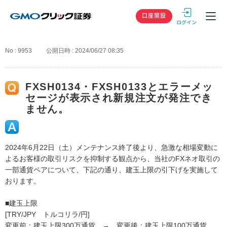
GMOクリック
口座開設
No : 9953
公開日時 : 2024/06/27 08:35
FXSH0134・FXSH0133とエラーメッ
セージが表示され新規注文が発注でき
ません。
2024年6月22日（土）メンテナンス終了後より、急激な相場変動に
よるお客様の取引リスクを抑制する観点から、当社のFXネオ取引の
一部通貨ペアについて、下記の通り、建玉上限の引下げを実施して
おります。
■建玉上限
[TRY/JPY トルコリラ/円]
変更前：建玉上限300万通貨 → 変更後：建玉上限100万通貨