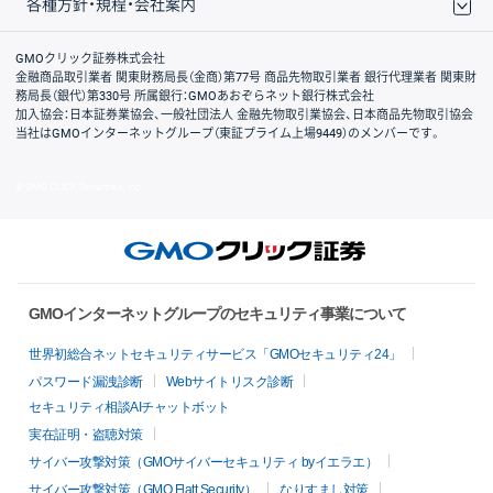
各種方針・規程・会社案内
取引規程・約款
サイトマップ
その他のご案内
個人情報保護方針
最良執行方針
サイトのご利用について
ディスクレイマー
信託保全
リスク説明
会社案内
GMOクリック証券株式会社
金融商品取引業者 関東財務局長（金商）第77号 商品先物取引業者 銀行代理業者 関東財
務局長（銀代）第330号 所属銀行：GMOあおぞらネット銀行株式会社
加入協会：日本証券業協会、一般社団法人 金融先物取引業協会、日本商品先物取引協会
当社はGMOインターネットグループ（東証プライム上場9449）のメンバーです。
© GMO CLICK Securities, Inc.
GMOインターネットグループのセキュリティ事業について
世界初総合ネットセキュリティサービス「GMOセキュリティ24」
パスワード漏洩診断
Webサイトリスク診断
セキュリティ相談AIチャットボット
実在証明・盗聴対策
サイバー攻撃対策（GMOサイバーセキュリティ byイエラエ）
サイバー攻撃対策（GMO Flatt Security）
なりすまし対策