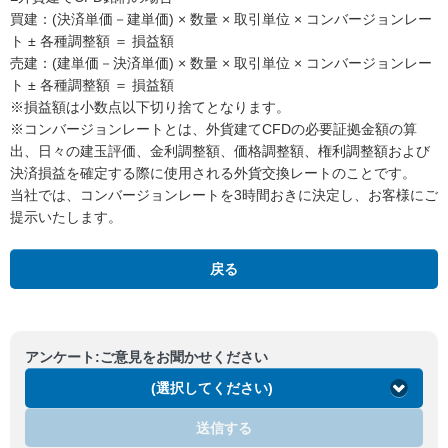
買建：(決済単価－建単価) × 数量 × 取引単位 × コンバージョンレー
ト ± 各種調整額 ＝ 損益額
売建：(建単価－決済単価) × 数量 × 取引単位 × コンバージョンレー
ト ± 各種調整額 ＝ 損益額
※損益額は小数点以下切り捨てとなります。
※コンバージョンレートとは、外貨建てCFDの必要証拠金額の算
出、日々の建玉評価、金利調整額、価格調整額、権利調整額および
決済損益を確定する際に使用される外貨交換レートのことです。
当社では、コンバージョンレートを3時間おきに決定し、お客様にご
提示いたします。
戻る
アンケート:ご意見をお聞かせください
(選択してください)
送信する