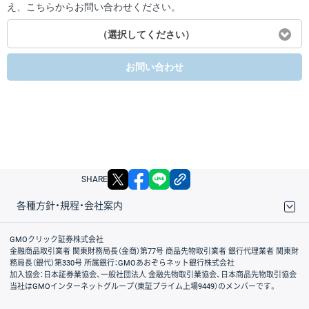
え、こちらからお問い合わせください。
（選択してください）
お問い合わせ
X
facebook
LINE
リンクをコピー
SHARE
各種方針・規程・会社案内
取引規程・約款
サイトマップ
その他のご案内
個人情報保護方針
最良執行方針
サイトのご利用について
ディスクレイマー
信託保全
リスク説明
会社案内
GMOクリック証券株式会社
金融商品取引業者 関東財務局長（金商）第77号 商品先物取引業者 銀行代理業者 関東財
務局長（銀代）第330号 所属銀行：GMOあおぞらネット銀行株式会社
加入協会：日本証券業協会、一般社団法人 金融先物取引業協会、日本商品先物取引協会
当社はGMOインターネットグループ（東証プライム上場9449）のメンバーです。