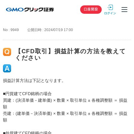
GMOクリック
口座開設
No : 9949
公開日時 : 2024/07/19 17:00
【CFD取引】損益計算の方法を教えて
ください
損益計算方法は下記となります。
■円貨建てCFD銘柄の場合
買建：(決済単価－建単価) × 数量 × 取引単位 ± 各種調整額 ＝ 損益
額
売建：(建単価－決済単価) × 数量 × 取引単位 ± 各種調整額 ＝ 損益
額
■外貨建てCFD銘柄の場合