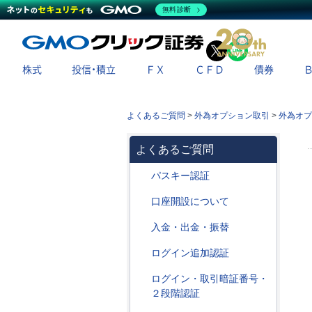
無料診断
X
LINE
株式
投信・積立
ＦＸ
ＣＦＤ
債券
よくあるご質問
>
外為オプション取引
>
外為オプ
よくあるご質問
パスキー認証
口座開設について
入金・出金・振替
ログイン追加認証
ログイン・取引暗証番号・
２段階認証