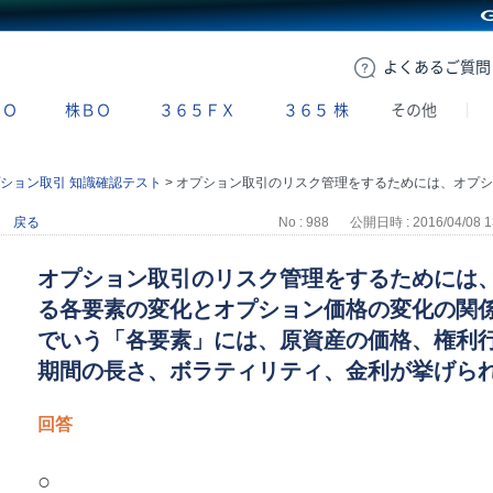
GMOクリック証券
よくある
ご質問
ＢＯ
株ＢＯ
３６５ＦＸ
３６５
株
その他
ション取引 知識確認テスト
>
オプション取引のリスク管理をするためには、オプション価格に影響を与える各要素の変化とオプション価格の変化の関係を理解する必要がある。ここでいう「各要素」には、原資産の価格、権利行使価格、権利行使期限までの期間の長さ、ボラティリティ、金利が挙げられる。
戻る
No : 988
公開日時 : 2016/04/08 1
オプション取引のリスク管理をするためには
る各要素の変化とオプション価格の変化の関
でいう「各要素」には、原資産の価格、権利
期間の長さ、ボラティリティ、金利が挙げら
回答
○