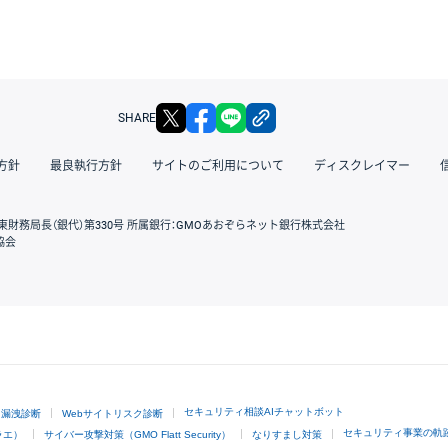
X
facebook
LINE
リンクをコピー
SHARE
方針
最良執行方針
サイトのご利用について
ディスクレイマー
東財務局長（銀代）第330号 所属銀行：GMOあおぞらネット銀行株式会社
協会
GMOクリック証券
セキュリティ相談AIチャットボット
ド漏洩診断
Webサイトリスク診断
セキュリティ事業の軌
ラエ）
サイバー攻撃対策（GMO Flatt Security）
なりすまし対策