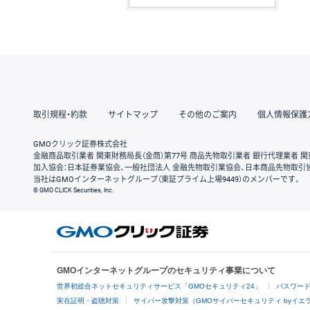
取引規程・約款
サイトマップ
その他のご案内
個人情報保護
GMOクリック証券株式会社
金融商品取引業者 関東財務局長（金商）第77号 商品先物取引業者 銀行代理業者 関
加入協会：日本証券業協会、一般社団法人 金融先物取引業協会、日本商品先物取引
当社はGMOインターネットグループ（東証プライム上場9449）のメンバーです。
© GMO CLICK Securities, Inc.
GMOインターネットグループのセキュリティ事業について
世界初総合ネットセキュリティサービス「GMOセキュリティ24」
パスワー
実在証明・盗聴対策
サイバー攻撃対策（GMOサイバーセキュリティ byイエ