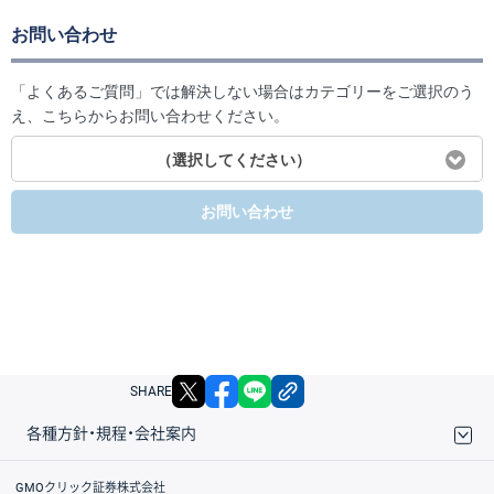
お問い合わせ
「よくあるご質問」では解決しない場合はカテゴリーをご選択のう
え、こちらからお問い合わせください。
（選択してください）
お問い合わせ
X
facebook
LINE
リンクをコピー
SHARE
各種方針・規程・会社案内
取引規程・約款
サイトマップ
その他のご案内
個人情報保護方針
最良執行方針
サイトのご利用について
ディスクレイマー
信託保全
リスク説明
会社案内
GMOクリック証券株式会社