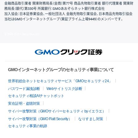
金融商品取引業者 関東財務局長（金商）第77号 商品先物取引業者 銀行代理業者 関東財
務局長（銀代）第330号 所属銀行：GMOあおぞらネット銀行株式会社
加入協会：日本証券業協会、一般社団法人 金融先物取引業協会、日本商品先物取引協会
当社はGMOインターネットグループ（東証プライム上場9449）のメンバーです。
© GMO CLICK Securities, Inc.
GMOインターネットグループのセキュリティ事業について
世界初総合ネットセキュリティサービス「GMOセキュリティ24」
パスワード漏洩診断
Webサイトリスク診断
セキュリティ相談AIチャットボット
実在証明・盗聴対策
サイバー攻撃対策（GMOサイバーセキュリティ byイエラエ）
サイバー攻撃対策（GMO Flatt Security）
なりすまし対策
セキュリティ事業の軌跡