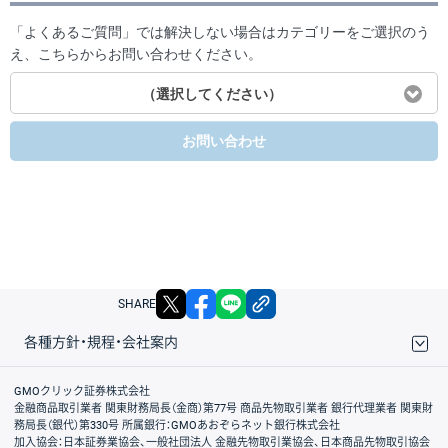
「よくあるご質問」では解決しない場合はカテゴリーをご選択のう
え、こちらからお問い合わせください。
（選択してください）
お問い合わせ
X
facebook
LINE
リンクをコピー
SHARE
各種方針・規程・会社案内
取引規程・約款
サイトマップ
その他のご案内
個人情報保護方針
最良執行方針
サイトのご利用について
ディスクレイマー
信託保全
リスク説明
会社案内
GMOクリック証券株式会社
金融商品取引業者 関東財務局長（金商）第77号 商品先物取引業者 銀行代理業者 関東財
務局長（銀代）第330号 所属銀行：GMOあおぞらネット銀行株式会社
加入協会：日本証券業協会、一般社団法人 金融先物取引業協会、日本商品先物取引協会