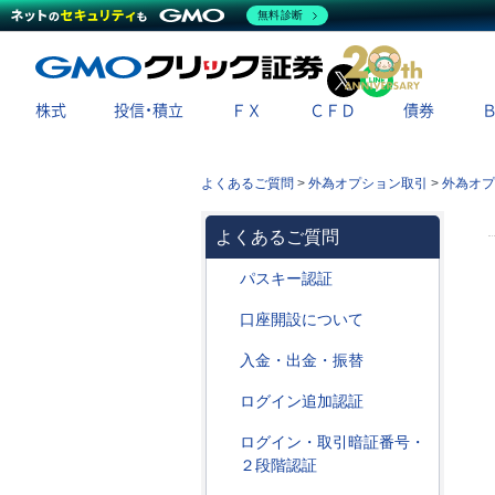
無料診断
X
LINE
株式
投信・積立
ＦＸ
ＣＦＤ
債券
よくあるご質問
>
外為オプション取引
>
外為オプ
よくあるご質問
パスキー認証
口座開設について
入金・出金・振替
ログイン追加認証
ログイン・取引暗証番号・
２段階認証