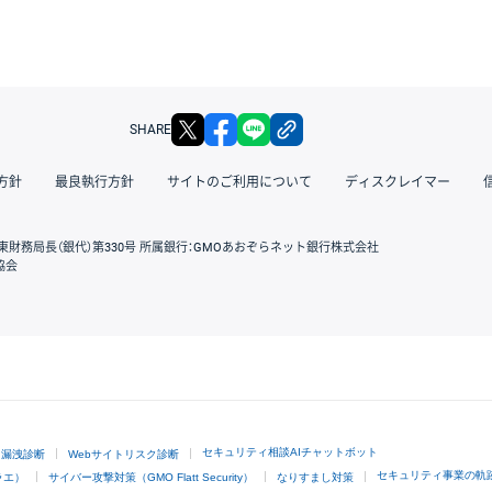
X
facebook
LINE
リンクをコピー
SHARE
方針
最良執行方針
サイトのご利用について
ディスクレイマー
東財務局長（銀代）第330号 所属銀行：GMOあおぞらネット銀行株式会社
協会
GMOクリック証券
セキュリティ相談AIチャットボット
ド漏洩診断
Webサイトリスク診断
セキュリティ事業の軌
ラエ）
サイバー攻撃対策（GMO Flatt Security）
なりすまし対策