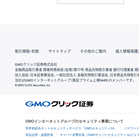
取引規程・約款
サイトマップ
その他のご案内
個人情報保護
GMOクリック証券株式会社
金融商品取引業者 関東財務局長（金商）第77号 商品先物取引業者 銀行代理業者 関
加入協会：日本証券業協会、一般社団法人 金融先物取引業協会、日本商品先物取引
当社はGMOインターネットグループ（東証プライム上場9449）のメンバーです。
© GMO CLICK Securities, Inc.
GMOインターネットグループのセキュリティ事業について
世界初総合ネットセキュリティサービス「GMOセキュリティ24」
パスワー
実在証明・盗聴対策
サイバー攻撃対策（GMOサイバーセキュリティ byイエ