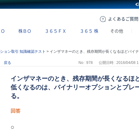
GMOクリック証券
よくある
ご質問
ＢＯ
株ＢＯ
３６５ＦＸ
３６５
株
その他
ション取引 知識確認テスト
>
インザマネーのとき、残存期間が長くなるほどバイナリーオプション価格は低くなるのは、バイナリーオプションとプレーンオプションの相違点である。
戻る
No : 978
公開日時 : 2016/04/08 1
インザマネーのとき、残存期間が長くなるほ
低くなるのは、バイナリーオプションとプレ
る。
回答
○