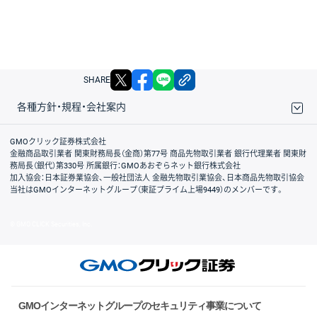
X
facebook
LINE
リンクをコピー
SHARE
各種方針・規程・会社案内
取引規程・約款
サイトマップ
その他のご案内
個人情報保護方針
最良執行方針
サイトのご利用について
ディスクレイマー
信託保全
リスク説明
会社案内
GMOクリック証券株式会社
金融商品取引業者 関東財務局長（金商）第77号 商品先物取引業者 銀行代理業者 関東財
務局長（銀代）第330号 所属銀行：GMOあおぞらネット銀行株式会社
加入協会：日本証券業協会、一般社団法人 金融先物取引業協会、日本商品先物取引協会
当社はGMOインターネットグループ（東証プライム上場9449）のメンバーです。
© GMO CLICK Securities, Inc.
GMOインターネットグループのセキュリティ事業について