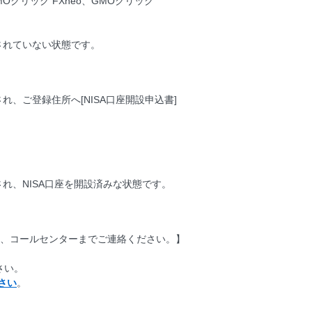
MOクリック FXneo、GMOクリック
されていない状態です。
れ、ご登録住所へ[NISA口座開設申込書]
され、NISA口座を開設済みな状態です。
合、コールセンターまでご連絡ください。】
さい。
さい
。