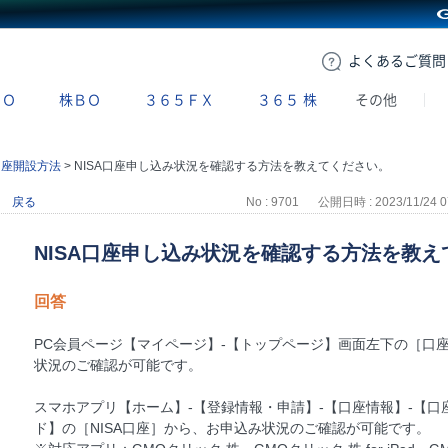
GMOクリック証券
よくある
ご質問
ＢＯ
株ＢＯ
３６５ＦＸ
３６５
株
その他
A口座開設方法
>
NISA口座申し込み状況を確認する方法を教えてください。
戻る
No : 9701
公開日時 : 2023/11/24 0
NISA口座申し込み状況を確認する方法を教
回答
PC会員ページ【マイページ】-【トップページ】画面左下の［口座
状況のご確認が可能です。
スマホアプリ【ホーム】-【登録情報・申請】-【口座情報】-【
ド】の［NISA口座］から、お申込み状況のご確認が可能です。