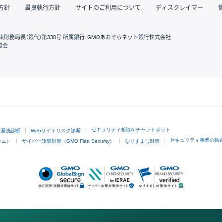
方針
最良執行方針
サイトのご利用について
ディスクレイマー
東財務局長（銀代）第330号 所属銀行：GMOあおぞらネット銀行株式会社
協会
GMOクリック証券
セキュリティ相談AIチャットボット
ド漏洩診断
Webサイトリスク診断
セキュリティ事業の軌
ラエ）
サイバー攻撃対策（GMO Flatt Security）
なりすまし対策