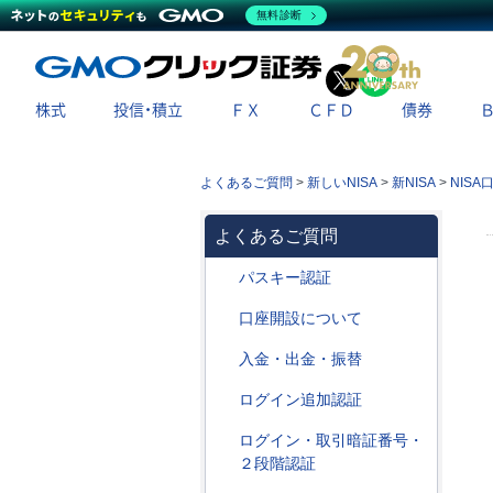
無料診断
X
LINE
株式
投信・積立
ＦＸ
ＣＦＤ
債券
よくあるご質問
>
新しいNISA
>
新NISA
>
NIS
よくあるご質問
パスキー認証
口座開設について
入金・出金・振替
ログイン追加認証
ログイン・取引暗証番号・
２段階認証