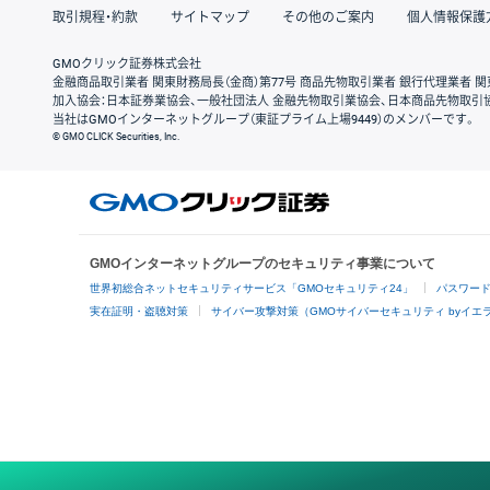
取引規程・約款
サイトマップ
その他のご案内
個人情報保護
GMOクリック証券株式会社
金融商品取引業者 関東財務局長（金商）第77号 商品先物取引業者 銀行代理業者 関
加入協会：日本証券業協会、一般社団法人 金融先物取引業協会、日本商品先物取引
当社はGMOインターネットグループ（東証プライム上場9449）のメンバーです。
© GMO CLICK Securities, Inc.
GMOインターネットグループのセキュリティ事業について
世界初総合ネットセキュリティサービス「GMOセキュリティ24」
パスワー
実在証明・盗聴対策
サイバー攻撃対策（GMOサイバーセキュリティ byイエ