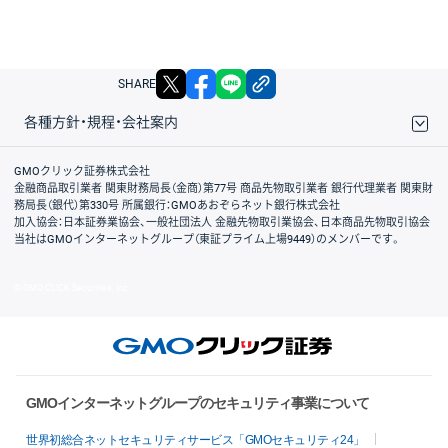
X
facebook
LINE
リンクをコピー
SHARE
各種方針・規程・会社案内
取引規程・約款
サイトマップ
その他のご案内
個人情報保護方針
最良執行方針
サイトのご利用について
ディスクレイマー
信託保全
リスク説明
会社案内
GMOクリック証券株式会社
金融商品取引業者 関東財務局長（金商）第77号 商品先物取引業者 銀行代理業者 関東財
務局長（銀代）第330号 所属銀行：GMOあおぞらネット銀行株式会社
加入協会：日本証券業協会、一般社団法人 金融先物取引業協会、日本商品先物取引協会
当社はGMOインターネットグループ（東証プライム上場9449）のメンバーです。
© GMO CLICK Securities, Inc.
GMOインターネットグループのセキュリティ事業について
世界初総合ネットセキュリティサービス「GMOセキュリティ24」