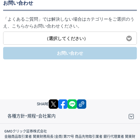
お問い合わせ
「よくあるご質問」では解決しない場合はカテゴリーをご選択のう
え、こちらからお問い合わせください。
（選択してください）
お問い合わせ
X
facebook
LINE
リンクをコピー
SHARE
各種方針・規程・会社案内
取引規程・約款
サイトマップ
その他のご案内
個人情報保護方針
最良執行方針
サイトのご利用について
ディスクレイマー
信託保全
リスク説明
会社案内
GMOクリック証券株式会社
金融商品取引業者 関東財務局長（金商）第77号 商品先物取引業者 銀行代理業者 関東財