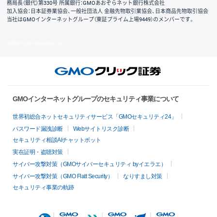
務局長（銀代）第330号 所属銀行：GMOあおぞらネット銀行株式会社
加入協会：日本証券業協会、一般社団法人 金融先物取引業協会、日本商品先物取引協会
当社はGMOインターネットグループ（東証プライム上場9449）のメンバーです。
© GMO CLICK Securities, Inc.
GMOインターネットグループのセキュリティ事業について
世界初総合ネットセキュリティサービス「GMOセキュリティ24」
パスワード漏洩診断
Webサイトリスク診断
セキュリティ相談AIチャットボット
実在証明・盗聴対策
サイバー攻撃対策（GMOサイバーセキュリティ byイエラエ）
サイバー攻撃対策（GMO Flatt Security）
なりすまし対策
セキュリティ事業の軌跡