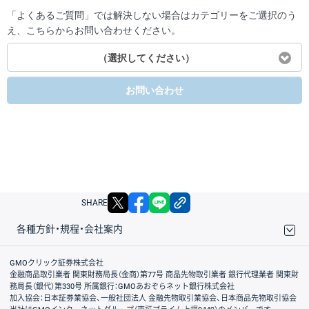
「よくあるご質問」では解決しない場合はカテゴリーをご選択のう
え、こちらからお問い合わせください。
（選択してください）
お問い合わせ
X
facebook
LINE
リンクをコピー
SHARE
各種方針・規程・会社案内
取引規程・約款
サイトマップ
その他のご案内
個人情報保護方針
最良執行方針
サイトのご利用について
ディスクレイマー
信託保全
リスク説明
会社案内
GMOクリック証券株式会社
金融商品取引業者 関東財務局長（金商）第77号 商品先物取引業者 銀行代理業者 関東財
務局長（銀代）第330号 所属銀行：GMOあおぞらネット銀行株式会社
加入協会：日本証券業協会、一般社団法人 金融先物取引業協会、日本商品先物取引協会