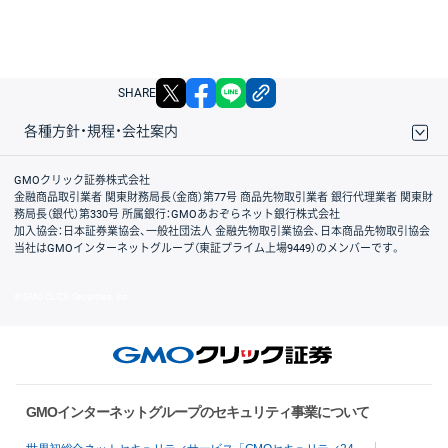
X
facebook
LINE
リンクをコピー
SHARE
各種方針・規程・会社案内
取引規程・約款
サイトマップ
その他のご案内
個人情報保護方針
最良執行方針
サイトのご利用について
ディスクレイマー
信託保全
リスク説明
会社案内
GMOクリック証券株式会社
金融商品取引業者 関東財務局長（金商）第77号 商品先物取引業者 銀行代理業者 関東財
務局長（銀代）第330号 所属銀行：GMOあおぞらネット銀行株式会社
加入協会：日本証券業協会、一般社団法人 金融先物取引業協会、日本商品先物取引協会
当社はGMOインターネットグループ（東証プライム上場9449）のメンバーです。
© GMO CLICK Securities, Inc.
GMOインターネットグループのセキュリティ事業について