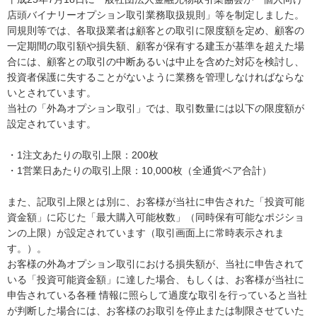
店頭バイナリーオプション取引業務取扱規則」等を制定しました。
同規則等では、各取扱業者は顧客との取引に限度額を定め、顧客の
一定期間の取引額や損失額、顧客が保有する建玉が基準を超えた場
合には、顧客との取引の中断あるいは中止を含めた対応を検討し、
投資者保護に失することがないように業務を管理しなければならな
いとされています。
当社の「外為オプション取引」では、取引数量には以下の限度額が
設定されています。
・1注文あたりの取引上限：200枚
・1営業日あたりの取引上限：10,000枚（全通貨ペア合計）
また、記取引上限とは別に、お客様が当社に申告された「投資可能
資金額」に応じた「最大購入可能枚数」（同時保有可能なポジショ
ンの上限）が設定されています（取引画面上に常時表示されま
す。）。
お客様の外為オプション取引における損失額が、当社に申告されて
いる「投資可能資金額」に達した場合、もしくは、お客様が当社に
申告されている各種 情報に照らして過度な取引を行っていると当社
が判断した場合には、お客様のお取引を停止または制限させていた