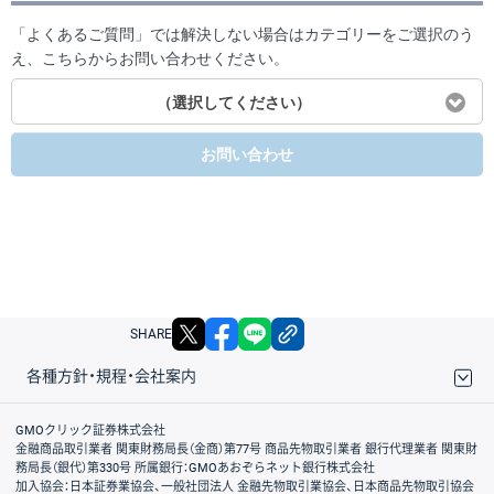
「よくあるご質問」では解決しない場合はカテゴリーをご選択のう
え、こちらからお問い合わせください。
（選択してください）
お問い合わせ
X
facebook
LINE
リンクをコピー
SHARE
各種方針・規程・会社案内
取引規程・約款
サイトマップ
その他のご案内
個人情報保護方針
最良執行方針
サイトのご利用について
ディスクレイマー
信託保全
リスク説明
会社案内
GMOクリック証券株式会社
金融商品取引業者 関東財務局長（金商）第77号 商品先物取引業者 銀行代理業者 関東財
務局長（銀代）第330号 所属銀行：GMOあおぞらネット銀行株式会社
加入協会：日本証券業協会、一般社団法人 金融先物取引業協会、日本商品先物取引協会